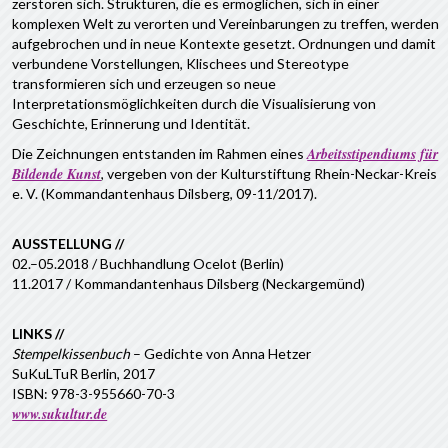
zerstören sich. Strukturen, die es ermöglichen, sich in einer
komplexen Welt zu verorten und Vereinbarungen zu treffen, werden
aufgebrochen und in neue Kontexte gesetzt. Ordnungen und damit
verbundene Vorstellungen, Klischees und Stereotype
transformieren sich und erzeugen so neue
Interpretationsmöglichkeiten durch die Visualisierung von
Geschichte, Erinnerung und Identität.
Arbeitsstipendiums für
Die Zeichnungen entstanden im Rahmen eines
Bildende Kunst
, vergeben von der Kulturstiftung Rhein-Neckar-Kreis
e. V. (Kommandantenhaus Dilsberg, 09-11/2017).
AUSSTELLUNG //
02.–05.2018 / Buchhandlung Ocelot (Berlin)
11.2017 / Kommandantenhaus Dilsberg (Neckargemünd)
LINKS //
Stempelkissenbuch
– Gedichte von Anna Hetzer
SuKuLTuR Berlin, 2017
ISBN: 978-3-955660-70-3
www.sukultur.de