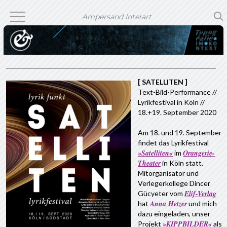
Ampersand Interart
[ SATELLITEN ]
Text-Bild-Performance //
Lyrikfestival in Köln //
18.+19. September 2020
Am 18. und 19. September
findet das Lyrikfestival
»Satelliten«
Orangerie-
im
Theater
in Köln statt.
Mitorganisator und
Verlegerkollege Dincer
Elif-Verlag
Gücyeter vom
Anna Hetzer
hat
und mich
dazu eingeladen, unser
»KIPPBILDER«
Projekt
als