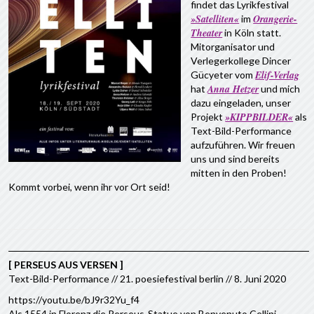
findet das Lyrikfestival
»Satelliten«
Orangerie-
im
Theater
in Köln statt.
Mitorganisator und
Verlegerkollege Dincer
Elif-Verlag
Gücyeter vom
Anna Hetzer
hat
und mich
dazu eingeladen, unser
»KIPPBILDER«
Projekt
als
Text-Bild-Performance
aufzuführen. Wir freuen
uns und sind bereits
mitten in den Proben!
Kommt vorbei, wenn ihr vor Ort seid!
[ PERSEUS AUS VERSEN ]
Text-Bild-Performance // 21. poesiefestival berlin // 8. Juni 2020
https://youtu.be/bJ9r32Yu_f4
Als 1554 in Florenz die Perseus-Statue von Benvenuto Cellini