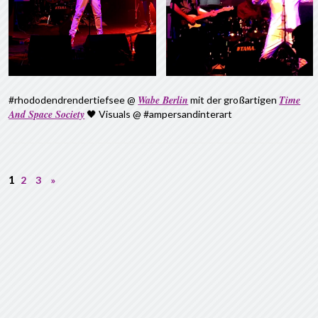
Wabe Berlin
Time
#rhododendrendertiefsee @
mit der großartigen
And Space Society
🖤 Visuals @ #ampersandinterart
1
2
3
»